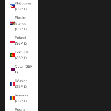
Philippines
(GBP £)
Pitcairn
Islands
(GBP £)
Poland
(GBP £)
Portugal
(GBP £)
Qatar (GBP
£)
Réunion
(GBP £)
Romania
(GBP £)
Russia