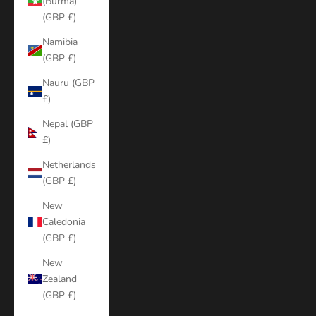
(Burma)
(GBP £)
Namibia
(GBP £)
Nauru (GBP
£)
Nepal (GBP
£)
Netherlands
(GBP £)
New
Caledonia
(GBP £)
New
Zealand
(GBP £)