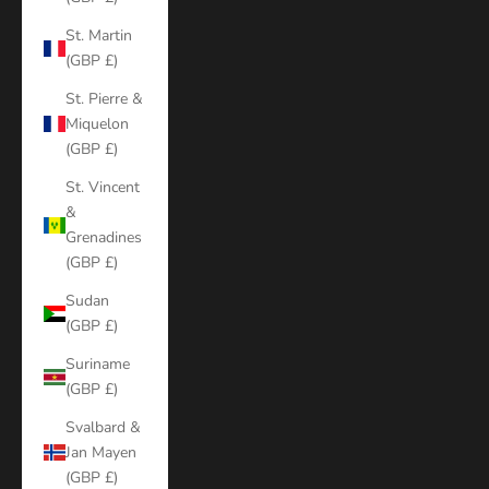
St. Martin
(GBP £)
St. Pierre &
Miquelon
(GBP £)
St. Vincent
&
Grenadines
(GBP £)
Sudan
(GBP £)
Suriname
(GBP £)
Svalbard &
Jan Mayen
(GBP £)