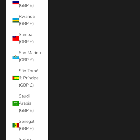
(GBP £)
Rwanda
(GBP £)
Samoa
(GBP £)
San Marino
(GBP £)
São Tomé
& Príncipe
(GBP £)
Saudi
Arabia
(GBP £)
Senegal
(GBP £)
Serbia