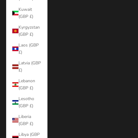
Kuwait
(GBP £)
Kyrgyzstan
(GBP £)
Laos (GBP
£)
Latvia (GBP
£)
Lebanon
(GBP £)
Lesotho
(GBP £)
Liberia
(GBP £)
Libya (GBP