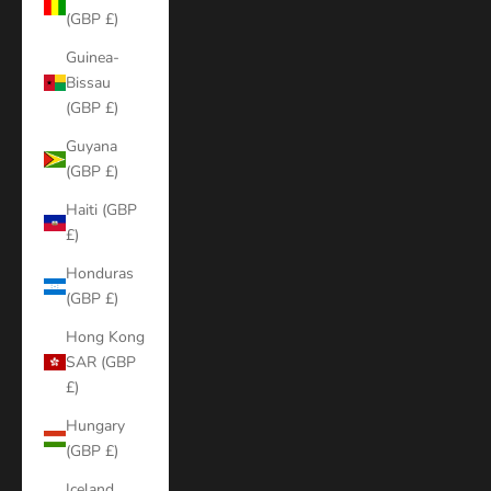
(GBP £)
Guinea-
Bissau
(GBP £)
Guyana
(GBP £)
Haiti (GBP
£)
Honduras
(GBP £)
Hong Kong
SAR (GBP
£)
Hungary
(GBP £)
Iceland