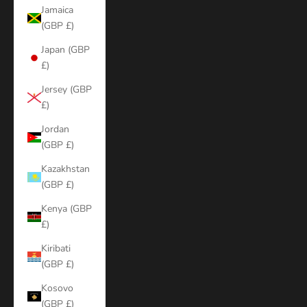
Jamaica
(GBP £)
Japan (GBP
£)
Jersey (GBP
£)
Jordan
(GBP £)
Kazakhstan
(GBP £)
Kenya (GBP
£)
Kiribati
(GBP £)
Kosovo
(GBP £)