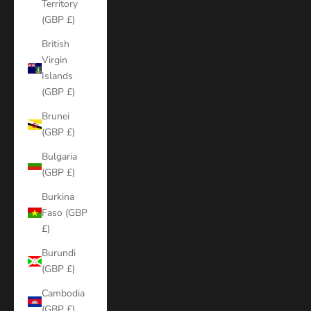
Territory
(GBP £)
British
Virgin
Islands
(GBP £)
Brunei
(GBP £)
Bulgaria
(GBP £)
Burkina
Faso (GBP
£)
Burundi
(GBP £)
Cambodia
(GBP £)