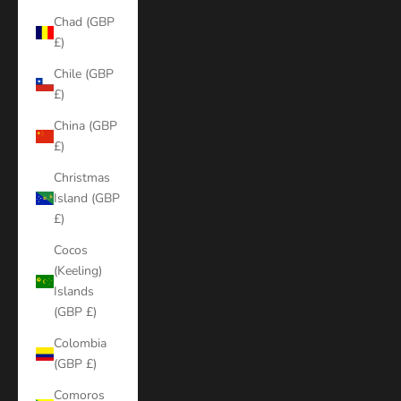
Chad (GBP
£)
Chile (GBP
£)
China (GBP
£)
Christmas
Island (GBP
£)
Cocos
(Keeling)
Islands
(GBP £)
Colombia
(GBP £)
Comoros