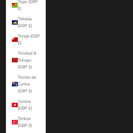
Togo (GBP
£)
Tokelau
(GBP £)
Tonga (GBP
£)
Trinidad &
Tobago
(GBP £)
Tristan da
Cunha
(GBP £)
Tunisia
(GBP £)
Türkiye
(GBP £)