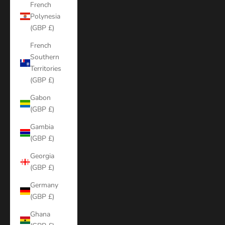
French
Polynesia
(GBP £)
French
Southern
Territories
(GBP £)
Gabon
(GBP £)
Gambia
(GBP £)
Georgia
(GBP £)
Germany
(GBP £)
Ghana