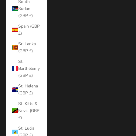
South
Sudan
(GBP £)
Spain (GBP
£)
Sri Lanka
(GBP £)
St.
Barthélemy
(GBP £)
St. Helena
(GBP £)
St. Kitts &
Nevis (GBP
£)
St. Lucia
(GBP £)