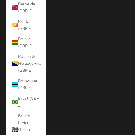
Bermuda
(GBP £)
Bhutan
(GBP £)
Bolivia
(GBP £)
Bosnia &
Herzegovina
(GBP £)
Botswana
(GBP £)
Brazil (GBP
£)
British
Indian
Ocean