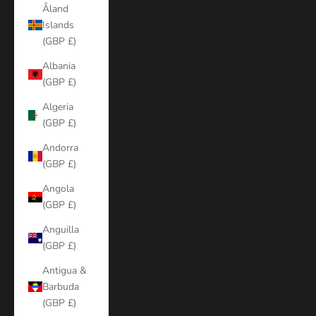
Åland
Islands
(GBP £)
Albania
(GBP £)
Algeria
(GBP £)
Andorra
(GBP £)
Angola
(GBP £)
Anguilla
(GBP £)
Antigua &
Barbuda
(GBP £)