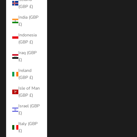
(GBP £)
India (GBP
£)
Indonesia
(GBP £)
Iraq (GBP
£)
Ireland
(GBP £)
Isle of Man
(GBP £)
Israel (GBP
£)
Italy (GBP
£)