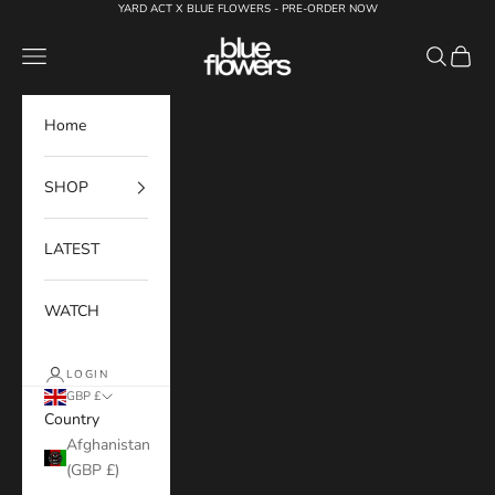
Skip to content
YARD ACT X BLUE FLOWERS - PRE-ORDER NOW
Blue Flowers
Navigation menu
Search
Cart
Home
SHOP
LATEST
WATCH
LOGIN
GBP £
Country
Afghanistan
(GBP £)