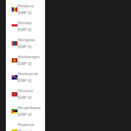
Moldova
(GBP £)
Monaco
(GBP £)
Mongolia
(GBP £)
Montenegro
(GBP £)
Montserrat
(GBP £)
Morocco
(GBP £)
Mozambique
(GBP £)
Myanmar