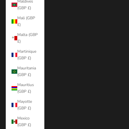
Maldives
(GBP £)
Mali (GBP
£)
Malta (GBP
£)
Martinique
(GBP £)
Mauritania
(GBP £)
Mauritius
(GBP £)
Mayotte
(GBP £)
Mexico
(GBP £)