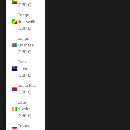
(GBP £)
Congo -
Brazzaville
(GBP £)
Congo -
Kinshasa
(GBP £)
Cook
Islands
(GBP £)
Costa Rica
(GBP £)
Côte
d’Ivoire
(GBP £)
Croatia