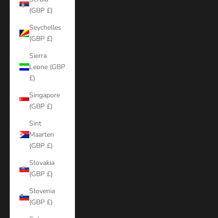
(GBP £)
Seychelles
(GBP £)
Sierra
Leone (GBP
£)
Singapore
(GBP £)
Sint
Maarten
(GBP £)
Slovakia
(GBP £)
Slovenia
(GBP £)