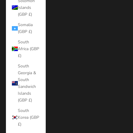
Solomon
Islands
(GBP £)
Somalia
(GBP £)
South
Africa (GBP
£)
South
Georgia &
South
Sandwich
Islands
(GBP £)
South
Korea (GBP
£)