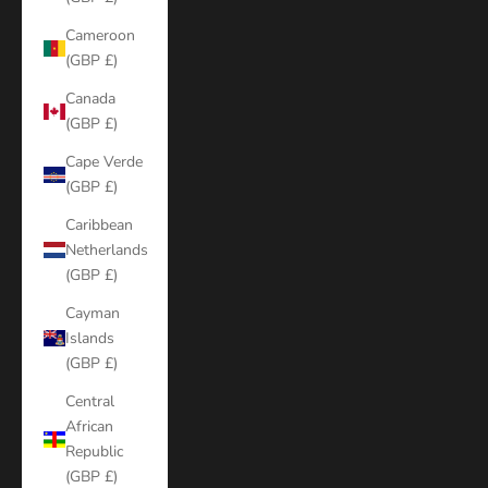
Cameroon
(GBP £)
Canada
(GBP £)
Cape Verde
(GBP £)
Caribbean
Netherlands
(GBP £)
Cayman
Islands
(GBP £)
Central
African
Republic
(GBP £)