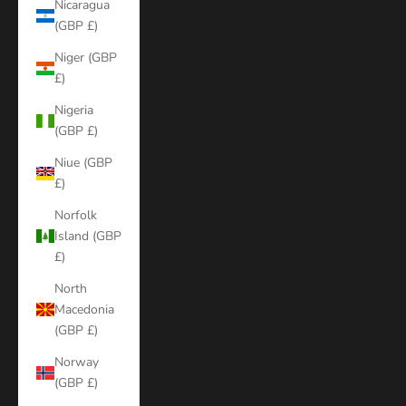
Nicaragua
(GBP £)
Niger (GBP
£)
Nigeria
(GBP £)
Niue (GBP
£)
Norfolk
Island (GBP
£)
North
Macedonia
(GBP £)
Norway
(GBP £)