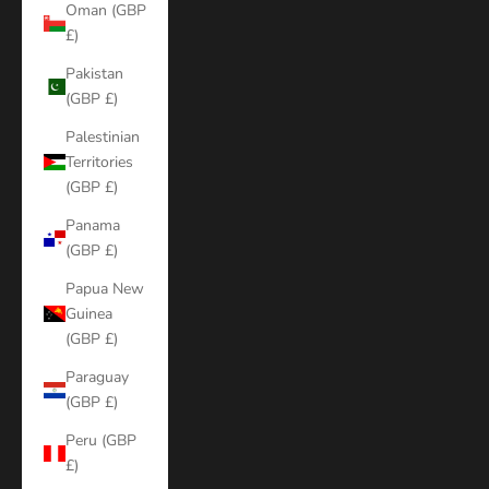
Oman (GBP
£)
Pakistan
(GBP £)
Palestinian
Territories
(GBP £)
Panama
(GBP £)
Papua New
Guinea
(GBP £)
Paraguay
(GBP £)
Peru (GBP
£)