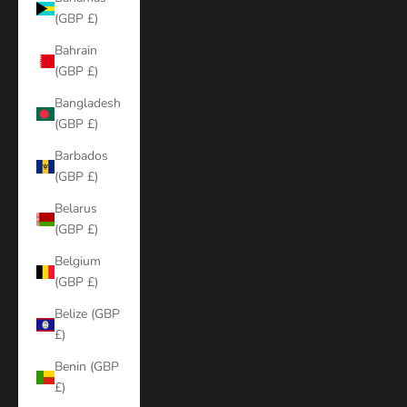
(GBP £)
Bahrain
(GBP £)
Bangladesh
(GBP £)
Barbados
(GBP £)
Belarus
(GBP £)
Belgium
(GBP £)
Belize (GBP
£)
Benin (GBP
£)