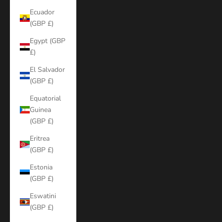
Ecuador
(GBP £)
Egypt (GBP
£)
El Salvador
(GBP £)
Equatorial
Guinea
(GBP £)
Eritrea
(GBP £)
Estonia
(GBP £)
Eswatini
(GBP £)