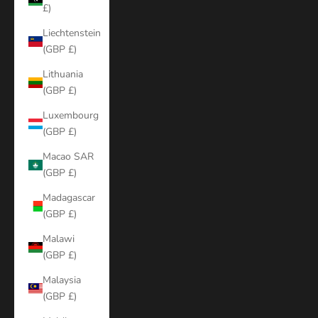
£)
Liechtenstein
(GBP £)
Lithuania
(GBP £)
Luxembourg
(GBP £)
Macao SAR
(GBP £)
Madagascar
(GBP £)
Malawi
(GBP £)
Malaysia
(GBP £)