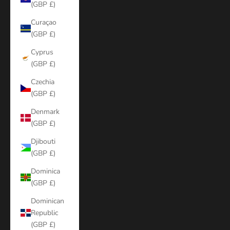
(GBP £)
Curaçao
(GBP £)
Cyprus
(GBP £)
Czechia
(GBP £)
Denmark
(GBP £)
Djibouti
(GBP £)
Dominica
(GBP £)
Dominican
Republic
(GBP £)