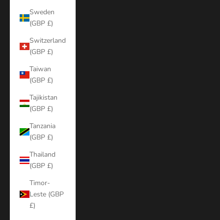
Sweden
(GBP £)
Switzerland
(GBP £)
Taiwan
(GBP £)
Tajikistan
(GBP £)
Tanzania
(GBP £)
Thailand
(GBP £)
Timor-
Leste (GBP
£)