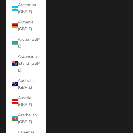
Argentina
(GBP £)
Armenia
(GBP £)
Aruba (GBP
£)
Ascension
Island (GBP
£)
Australia
(GBP £)
Austria
(GBP £)
Azerbaijan
(GBP £)
Bahamas