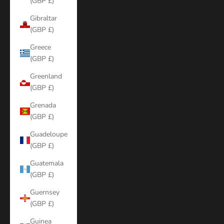
(GBP £)
Gibraltar
(GBP £)
Greece
(GBP £)
Greenland
(GBP £)
Grenada
(GBP £)
Guadeloupe
(GBP £)
Guatemala
(GBP £)
Guernsey
(GBP £)
Guinea