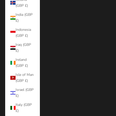
(GBP £)
India (GBP
£)
Indonesia
(GBP £)
Iraq (GBP
£)
Ireland
(GBP £)
Isle of Man
(GBP £)
Israel (GBP
£)
Italy (GBP
£)