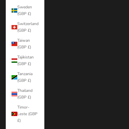
Sweden
(GBP £)
Switzerland
(GBP £)
Taiwan
(GBP £)
Tajikistan
(GBP £)
Tanzania
(GBP £)
Thailand
(GBP £)
Timor-
Leste (GBP
£)