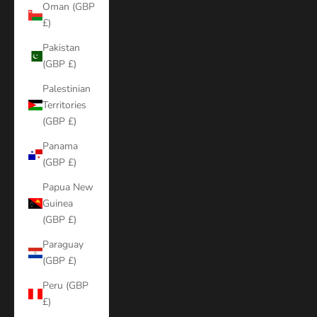
Oman (GBP
£)
Pakistan
(GBP £)
Palestinian
Territories
(GBP £)
Panama
(GBP £)
Papua New
Guinea
(GBP £)
Paraguay
(GBP £)
Peru (GBP
£)