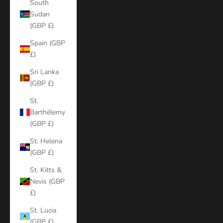
South
Sudan
(GBP £)
Spain (GBP
£)
Sri Lanka
(GBP £)
St.
Barthélemy
(GBP £)
St. Helena
(GBP £)
St. Kitts &
Nevis (GBP
£)
St. Lucia
(GBP £)