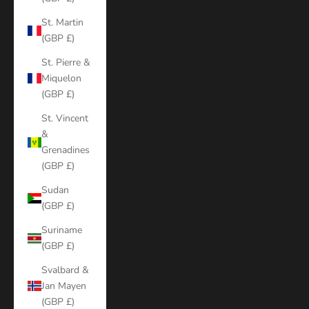
St. Martin
(GBP £)
St. Pierre &
Miquelon
(GBP £)
St. Vincent
&
Grenadines
(GBP £)
Sudan
(GBP £)
Suriname
(GBP £)
Svalbard &
Jan Mayen
(GBP £)