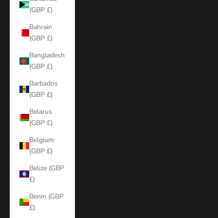
(GBP £)
Bahrain
(GBP £)
Bangladesh
(GBP £)
Barbados
(GBP £)
Belarus
(GBP £)
Belgium
(GBP £)
Belize (GBP
£)
Benin (GBP
£)