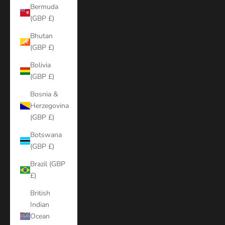
Bermuda
(GBP £)
Bhutan
(GBP £)
Bolivia
(GBP £)
Bosnia &
Herzegovina
(GBP £)
Botswana
(GBP £)
Brazil (GBP
£)
British
Indian
Ocean