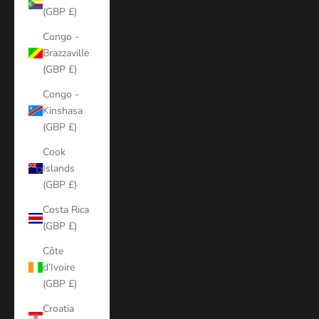
(GBP £)
Congo -
Brazzaville
(GBP £)
Congo -
Kinshasa
(GBP £)
Cook
Islands
(GBP £)
Costa Rica
(GBP £)
Côte
d’Ivoire
(GBP £)
Croatia