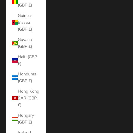
(GBP £)
Guinea-
Bissau
(GBP £)
Guyana
(GBP £)
Haiti (GBP
£)
Honduras
(GBP £)
Hong Kong
SAR (GBP
£)
Hungary
(GBP £)
Iceland