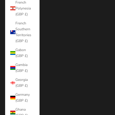
French
Polynesia
(GBP £)
French
Southern
Territories
(GBP £)
Gabon
(GBP £)
Gambia
(GBP £)
Georgia
(GBP £)
Germany
(GBP £)
Ghana