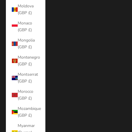
Moldova
(GBP £)
Monaco
(GBP £)
Mongolia
(GBP £)
Montenegro
(GBP £)
Montserrat
(GBP £)
Morocco
(GBP £)
Mozambique
(GBP £)
Myanmar