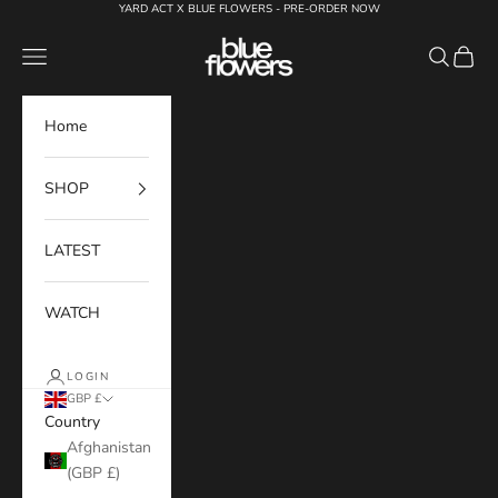
Skip to content
YARD ACT X BLUE FLOWERS - PRE-ORDER NOW
Blue Flowers
Navigation menu
Search
Cart
Home
SHOP
LATEST
WATCH
LOGIN
GBP £
Country
Afghanistan
(GBP £)