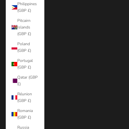
Philippines
(GBP £)
Pitcairn
Islands
(GBP £)
Poland
(GBP £)
Portugal
(GBP £)
Qatar (GBP
£)
Réunion
(GBP £)
Romania
(GBP £)
Russia