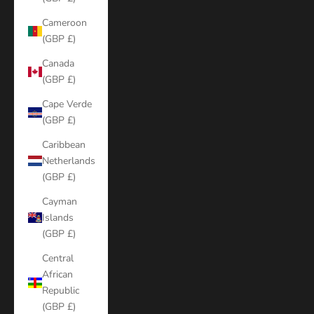
Cameroon
(GBP £)
Canada
(GBP £)
Cape Verde
(GBP £)
Caribbean
Netherlands
(GBP £)
Cayman
Islands
(GBP £)
Central
African
Republic
(GBP £)