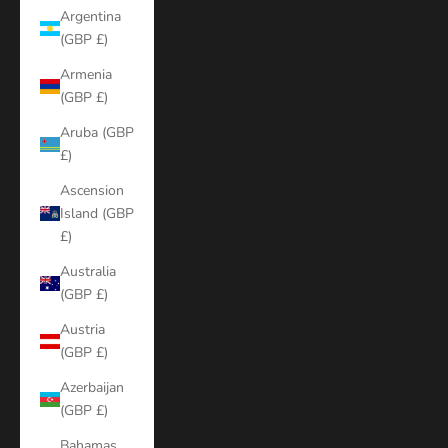
Argentina
(GBP £)
Armenia
(GBP £)
Aruba (GBP
£)
Ascension
Island (GBP
£)
Australia
(GBP £)
Austria
(GBP £)
Azerbaijan
(GBP £)
Bahamas