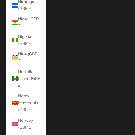
Nicaragua
(GBP £)
Niger (GBP
£)
Nigeria
(GBP £)
Niue (GBP
£)
Norfolk
Island (GBP
£)
North
Macedonia
(GBP £)
Norway
(GBP £)