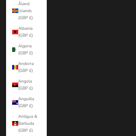
Åland
Islands
(GBP £)
Albania
(GBP £)
Algeria
(GBP £)
Andorra
(GBP £)
Angola
(GBP £)
Anguilla
(GBP £)
Antigua &
Barbuda
(GBP £)