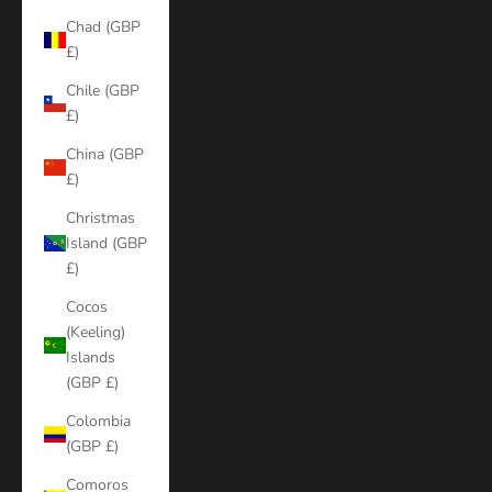
Chad (GBP
£)
Chile (GBP
£)
China (GBP
£)
Christmas
Island (GBP
£)
Cocos
(Keeling)
Islands
(GBP £)
Colombia
(GBP £)
Comoros