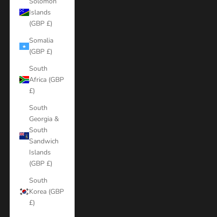
Solomon
Islands
(GBP £)
Somalia
(GBP £)
South
Africa (GBP
£)
South
Georgia &
South
Sandwich
Islands
(GBP £)
South
Korea (GBP
£)