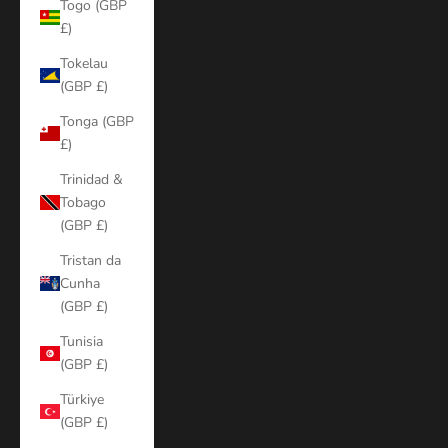
Togo (GBP
£)
Tokelau
(GBP £)
Tonga (GBP
£)
Trinidad &
Tobago
(GBP £)
Tristan da
Cunha
(GBP £)
Tunisia
(GBP £)
Türkiye
(GBP £)