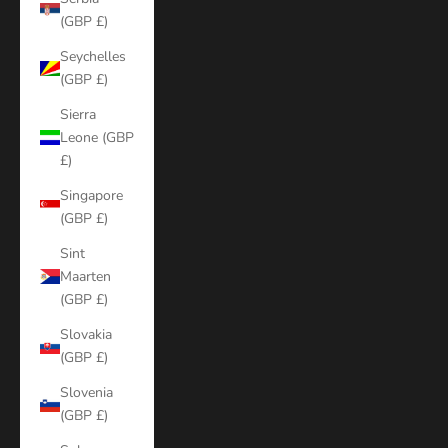
(GBP £)
Seychelles
(GBP £)
Sierra
Leone (GBP
£)
Singapore
(GBP £)
Sint
Maarten
(GBP £)
Slovakia
(GBP £)
Slovenia
(GBP £)