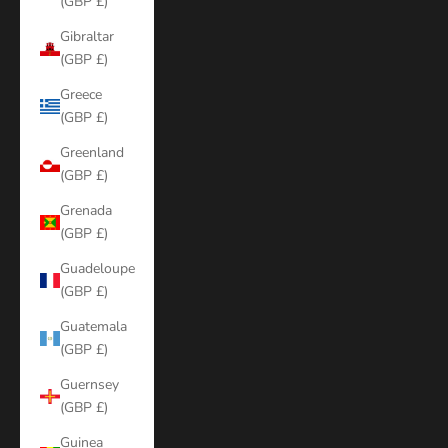
(GBP £)
Gibraltar
(GBP £)
Greece
(GBP £)
Greenland
(GBP £)
Grenada
(GBP £)
Guadeloupe
(GBP £)
Guatemala
(GBP £)
Guernsey
(GBP £)
Guinea