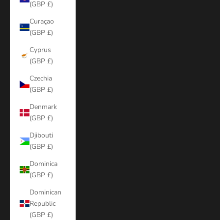
(GBP £)
Curaçao
(GBP £)
Cyprus
(GBP £)
Czechia
(GBP £)
Denmark
(GBP £)
Djibouti
(GBP £)
Dominica
(GBP £)
Dominican
Republic
(GBP £)