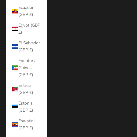
Ecuador
(GBP £)
Egypt (GBP
£)
El Salvador
(GBP £)
Equatorial
Guinea
(GBP £)
Eritrea
(GBP £)
Estonia
(GBP £)
Eswatini
(GBP £)