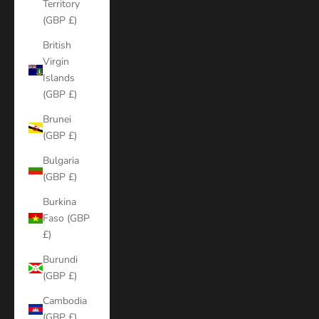
Territory
(GBP £)
British
Virgin
Islands
(GBP £)
Brunei
(GBP £)
Bulgaria
(GBP £)
Burkina
Faso (GBP
£)
Burundi
(GBP £)
Cambodia
(GBP £)