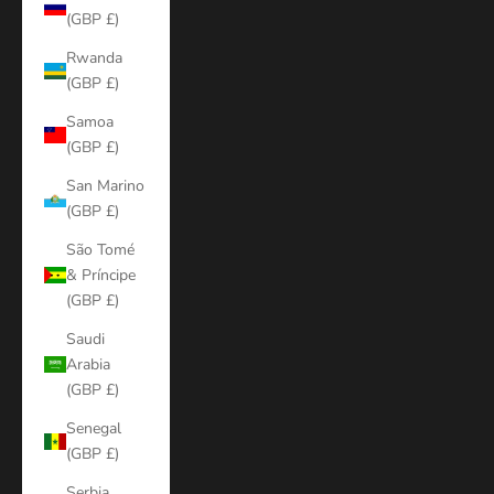
(GBP £)
Rwanda
(GBP £)
Samoa
(GBP £)
San Marino
(GBP £)
São Tomé
& Príncipe
(GBP £)
Saudi
Arabia
(GBP £)
Senegal
(GBP £)
Serbia