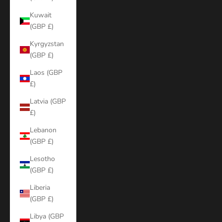
Kuwait
(GBP £)
Kyrgyzstan
(GBP £)
Laos (GBP
£)
Latvia (GBP
£)
Lebanon
(GBP £)
Lesotho
(GBP £)
Liberia
(GBP £)
Libya (GBP