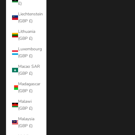
£)
Liechtenstein
(GBP £)
Lithuania
(GBP £)
Luxembourg
(GBP £)
Macao SAR
(GBP £)
Madagascar
(GBP £)
Malawi
(GBP £)
Malaysia
(GBP £)