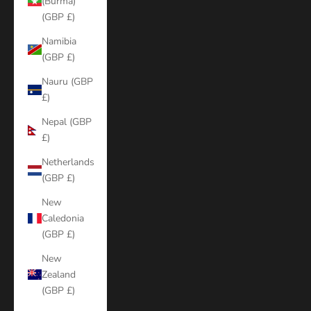
(Burma)
(GBP £)
Namibia
(GBP £)
Nauru (GBP
£)
Nepal (GBP
£)
Netherlands
(GBP £)
New
Caledonia
(GBP £)
New
Zealand
(GBP £)