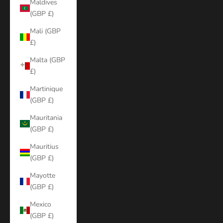
Maldives
(GBP £)
Mali (GBP
£)
Malta (GBP
£)
Martinique
(GBP £)
Mauritania
(GBP £)
Mauritius
(GBP £)
Mayotte
(GBP £)
Mexico
(GBP £)