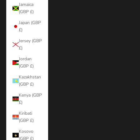
Jamaica
(GBP £)
Japan (GBP
£)
Jersey (GBP
£)
Jordan
(GBP £)
Kazakhstan
(GBP £)
Kenya (GBP
£)
Kiribati
(GBP £)
Kosovo
(GBP £)